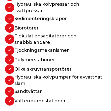
Hydrauliska kolvpressar och
tvättpressar
Sedimenteringskrapor
Biorotorer
Flokulationsagitatörer och
snabbblandare
Tjockningsmekanismer
Polymerstationer
Olika skruvtransportörer
Hydrauliska kolvpumpar för avvattnat
slam
Sandtvättar
Vattenpumpstationer