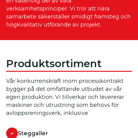
en väsentlig del av våra
verksamhetsprinciper. Vi tror att nära
samarbete säkerställer smidigt framsteg och
högkvalitativ utförande av projekt.
Produktsortiment
Vår konkurrenskraft inom processkontrakt
bygger på det omfattande utbudet av vår
egen produktion. Vi tillverkar och levererar
maskiner och utrustning som behövs för
avloppsreningsverk, inklusive
Steggaller