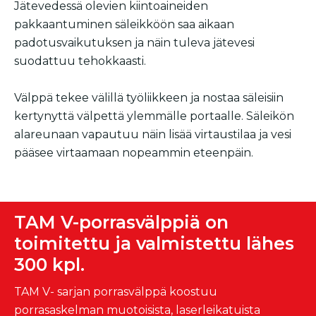
Jätevedessä olevien kiintoaineiden
pakkaantuminen säleikköön saa aikaan
padotusvaikutuksen ja näin tuleva jätevesi
suodattuu tehokkaasti.
Välppä tekee välillä työliikkeen ja nostaa säleisiin
kertynyttä välpettä ylemmälle portaalle. Säleikön
alareunaan vapautuu näin lisää virtaustilaa ja vesi
pääsee virtaamaan nopeammin eteenpäin.
TAM V-porrasvälppiä on
toimitettu ja valmistettu lähes
300 kpl.
TAM V- sarjan porrasvälppä koostuu
porrasaskelman muotoisista, laserleikatuista