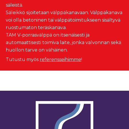
säleistä.
Säleikkö sijoitetaan välppäkanavaan. Välppäkanava
voi olla betoninen tai välppätoimitukseen sisältyvä
ruostumaton teräskanava.
TAM V-porrasvälppä on itsenäisesti ja
automaattisesti toimiva laite, jonka valvonnan sekä
huollon tarve on vähäinen.
Tutustu myös
referensseihimme
!