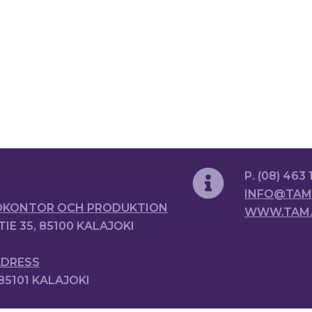
P. (08) 463 
INFO@TAM.
KONTOR OCH PRODUKTION
WWW.TAM.
TIE 35, 85100 KALAJOKI
DRESS
 85101 KALAJOKI