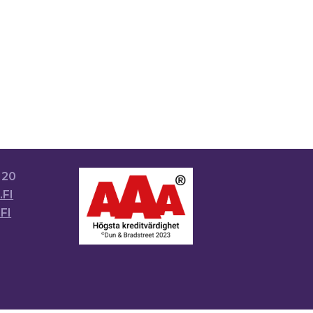
120
FI
FI