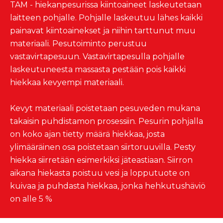
TAM - hiekanpesurissa kiintoaineet laskeutetaan
laitteen pohjalle. Pohjalle laskeutuu lähes kaikki
painavat kiintoainekset ja niihin tarttunut muu
materiaali. Pesutoiminto perustuu
vastavirtapesuun. Vastavirtapesulla pohjalle
laskeutuneesta massasta pestään pois kaikki
hiekkaa kevyempi materiaali.
Kevyt materiaali poistetaan pesuveden mukana
takaisin puhdistamon prosessiin. Pesurin pohjalla
on koko ajan tietty määrä hiekkaa, josta
ylimääräinen osa poistetaan siirtoruuvilla. Pesty
hiekka siirretään esimerkiksi jäteastiaan. Siirron
aikana hiekasta poistuu vesi ja lopputuote on
kuivaa ja puhdasta hiekkaa, jonka hehkutushäviö
on alle 5 %