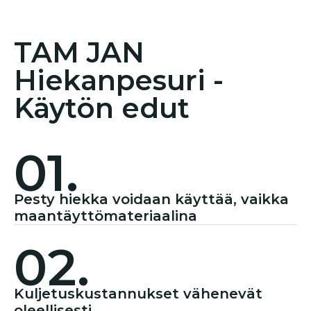
TAM JAN
Hiekanpesuri -
Käytön edut
01.
Pesty hiekka voidaan käyttää, vaikka
maantäyttömateriaalina
02.
Kuljetuskustannukset vähenevät
oleellisesti