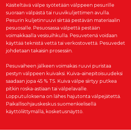
Käsiteltävä välpe syötetään välppeen pesurille
suoraan välpästä tai ruuvikuljettimen avulla.
Pesurin kuljetinruuvi siirtää pestävän materiaalin
pesuosalle. Pesuosassa välpettä pestään
voimakkaalla vesisuihkulla. Pesuvetenä voidaan
käyttää teknistä vettä tai verkostovettä. Pesuvedet
johdetaan takaisin prosessiin.
Pesuvaiheen jälkeen voimakas ruuvi puristaa
pestyn välppeen kuivaksi. Kuiva–ainepitoisuudeksi
saadaan jopa 45 % TS. Kuiva välpe siirtyy putkea
pitkin roska-astiaan tai välpelavalle.
Lopputuloksena on lähes hajutonta välpejätettä.
Paikallisohjauskeskus suomenkielisellä
käyttöliittymällä, kosketusnäyttö.