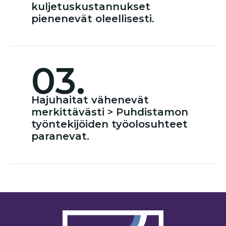
kuljetuskustannukset
pienenevät oleellisesti.
03.
Hajuhaitat vähenevät
merkittävästi > Puhdistamon
työntekijöiden työolosuhteet
paranevat.