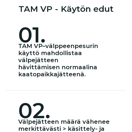
TAM VP - Käytön edut
01.
TAM VP–välppeenpesurin
käyttö mahdollistaa
välpejätteen
hävittämisen normaalina
kaatopaikkajätteenä.
02.
Välpejätteen määrä vähenee
merkittävästi > käsittely- ja