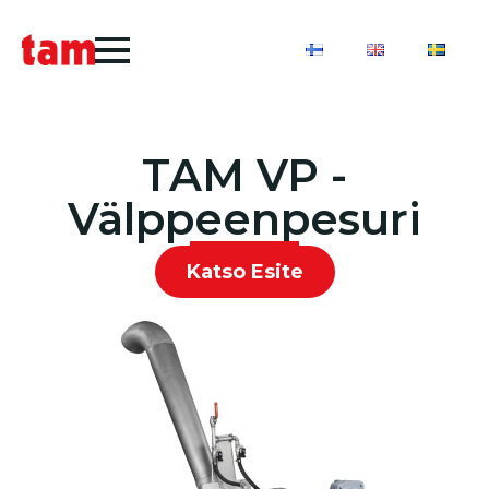
TAM VP -
Välppeenpesuri
Katso Esite