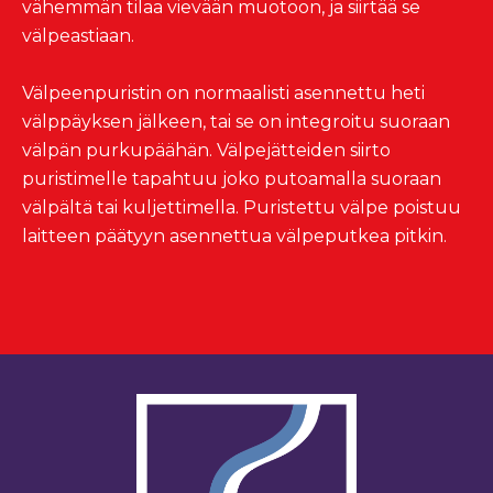
vähemmän tilaa vievään muotoon, ja siirtää se
välpeastiaan.
Välpeenpuristin on normaalisti asennettu heti
välppäyksen jälkeen, tai se on integroitu suoraan
välpän purkupäähän. Välpejätteiden siirto
puristimelle tapahtuu joko putoamalla suoraan
välpältä tai kuljettimella. Puristettu välpe poistuu
laitteen päätyyn asennettua välpeputkea pitkin.