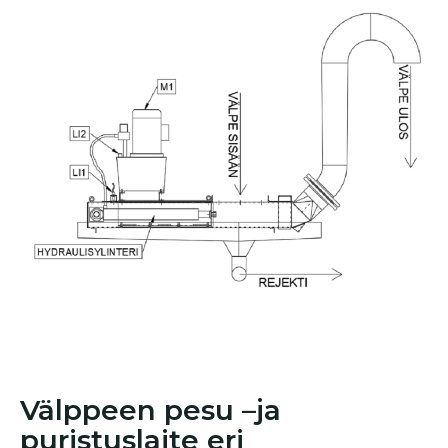
Välppeen pesu –ja
puristuslaite eri