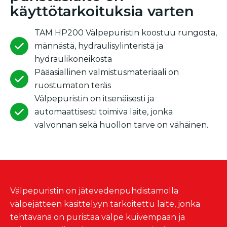
käyttötarkoituksia varten
TAM HP200 Välpepuristin koostuu rungosta,
männästä, hydraulisylinteristä ja
hydraulikoneikosta
Pääasiallinen valmistusmateriaali on
ruostumaton teräs
Välpepuristin on itsenäisesti ja
automaattisesti toimiva laite, jonka
valvonnan sekä huollon tarve on vähäinen.
Välpepuristin on jätevedenpuhdistamolla
välpejätteen käsittelyyn tarkoitettu laite, jonka
tehtävänä on puristaa välpe kuivempaan ja