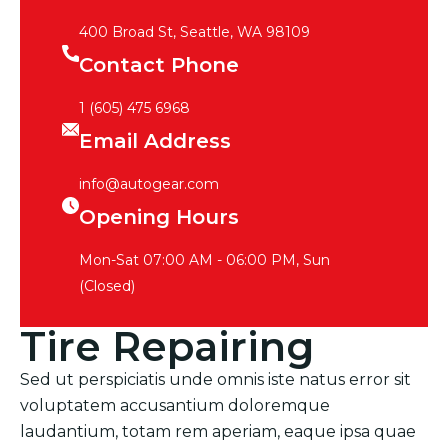
400 Broad St, Seattle, WA 98109
Contact Phone
1 (605) 475 6968
Email Address
info@autogear.com
Opening Hours
Mon-Sat 07:00 AM - 06:00 PM, Sun
(Closed)
Tire Repairing
Sed ut perspiciatis unde omnis iste natus error sit
voluptatem accusantium doloremque
laudantium, totam rem aperiam, eaque ipsa quae